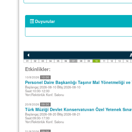
Duyurular
A
01
02
03
04
05
06
07
08
09
10
11
12
13
14
Etkinlikler:
10/8/2026
10:00
Personel Daire Başkanlığı Taşınır Mal Yönetmeliği ve 
Başlangıç:2026-08-10 Bitiş:2026-08-10
Saat:10:00-12:00
Yeri:Rektörlük Konf. Salonu
20/8/2026
09:00
Türk Müziği Devlet Konservatuvarı Özel Yetenek Sına
Başlangıç:2026-08-20 Bitiş:2026-08-21
Saat:09:00-17:00
Yeri:Rektörlük Konf. Salonu
21/8/2026
09:00