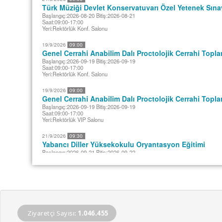
Türk Müziği Devlet Konservatuvarı Özel Yetenek Sına
Başlangıç:2026-08-20 Bitiş:2026-08-21
Saat:09:00-17:00
Yeri:Rektörlük Konf. Salonu
19/9/2026
09:00
Genel Cerrahi Anabilim Dalı Proctolojik Cerrahi Topla
Başlangıç:2026-09-19 Bitiş:2026-09-19
Saat:09:00-17:00
Yeri:Rektörlük Konf. Salonu
19/9/2026
09:00
Genel Cerrahi Anabilim Dalı Proctolojik Cerrahi Topla
Başlangıç:2026-09-19 Bitiş:2026-09-19
Saat:09:00-17:00
Yeri:Rektörlük VIP Salonu
21/9/2026
09:30
Yabancı Diller Yüksekokulu Oryantasyon Eğitimi
Başlangıç:2026-09-21 Bitiş:2026-09-22
Saat:09:30-17:30
Yeri:Rektörlük Konf. Salonu
22/9/2026
09:30
Yabancı Diller Yüksekokulu Oryantasyon Eğitimi
Başlangıç:2026-09-21 Bitiş:2026-09-22
Saat:09:30-17:30
Yeri:Rektörlük Konf. Salonu
Ziyaretçi Sayısı:
1.046.455